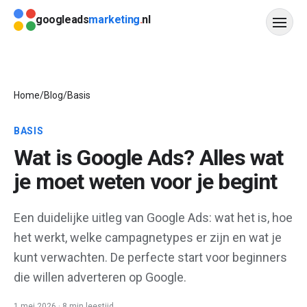
Direct naar content
googleads
marketing
.
nl
Diensten
Home
/
Blog
/
Basis
Werkwijze
BASIS
Resultaten
Wat is Google Ads? Alles wat
je moet weten voor je begint
Veelgestelde vragen
Blog
Een duidelijke uitleg van Google Ads: wat het is, hoe
het werkt, welke campagnetypes er zijn en wat je
Offerte aanvragen
kunt verwachten. De perfecte start voor beginners
Contact
die willen adverteren op Google.
1 mei 2026
·
8 min
leestijd