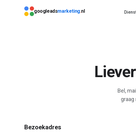
Direct naar content
googleads
marketing
.
nl
Diens
Lieve
Bel, ma
graag
Bezoekadres