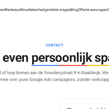
ten
Werkwijze
Resultaten
Veelgestelde vragen
Blog
Offerte aanvragen
C
CONTACT
r even
persoonlijk sp
il of loop binnen aan de Smederijstraat 8 in Naaldwijk. W
 mee over jouw Google Ads campagnes, zonder verkooppr