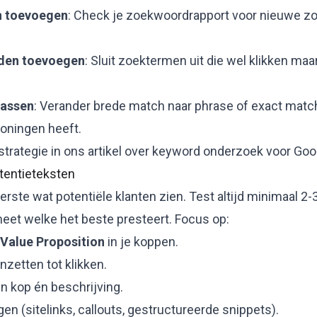
 toevoegen
: Check je zoekwoordrapport voor nieuwe z
den toevoegen
: Sluit zoektermen uit die wel klikken ma
assen
: Verander brede match naar phrase of exact mat
rtoningen heeft.
rategie in ons artikel over
keyword onderzoek voor Goo
rtentieteksten
erste wat potentiële klanten zien. Test altijd minimaal 2-
eet welke het beste presteert. Focus op:
Value Proposition
in je koppen.
nzetten tot klikken.
 kop én beschrijving.
gen (sitelinks, callouts, gestructureerde snippets).