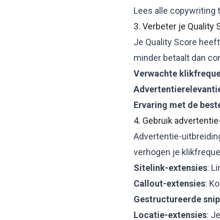
Lees alle copywriting 
3. Verbeter je Quality
Je
Quality Score
heeft 
minder betaalt dan con
Verwachte klikfreque
Advertentierelevanti
Ervaring met de bes
4. Gebruik advertentie
Advertentie-uitbreidin
verhogen je klikfrequ
Sitelink-extensies
: L
Callout-extensies
: K
Gestructureerde sni
Locatie-extensies
: J