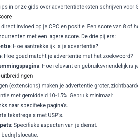
tips in onze gids over
advertentieteksten schrijven voor 
 Score
direct invloed op je CPC en positie. Een score van 8 of h
currenten met een lagere score. De drie pijlers:
ntie
: Hoe aantrekkelijk is je advertentie?
e
: Hoe goed matcht je advertentie met het zoekwoord?
temmingspagina
: Hoe relevant en gebruiksvriendelijk is 
-uitbreidingen
gen (extensions) maken je advertentie groter, zichtbaard
entie met gemiddeld 10-15%. Gebruik minimaal:
inks naar specifieke pagina's.
orte tekstregels met USP's.
ppets
: Specifieke aspecten van je dienst.
e bedrijfslocatie.