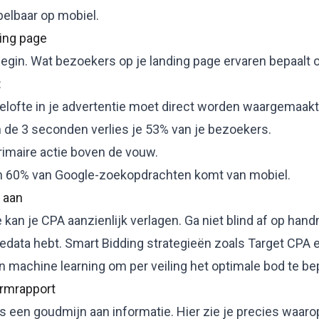
 belbaar op mobiel.
ding page
 begin. Wat bezoekers op je
landing page
ervaren bepaalt o
:
belofte in je advertentie moet direct worden waargemaakt
n de 3 seconden verlies je 53% van je bezoekers.
primaire actie boven de vouw.
n 60% van Google-zoekopdrachten komt van mobiel.
e aan
e
kan je CPA aanzienlijk verlagen. Ga niet blind af op han
edata hebt. Smart Bidding strategieën zoals Target CPA
 machine learning om per veiling het optimale bod te be
ermrapport
s een goudmijn aan informatie. Hier zie je precies waa