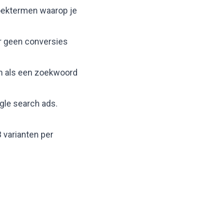
oektermen waarop je
ar geen conversies
ch als een zoekwoord
gle search ads
.
3 varianten per