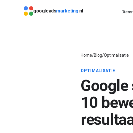
Direct naar content
googleads
marketing
.
nl
Diens
Home
/
Blog
/
Optimalisatie
OPTIMALISATIE
Google 
10 bewe
resultaa