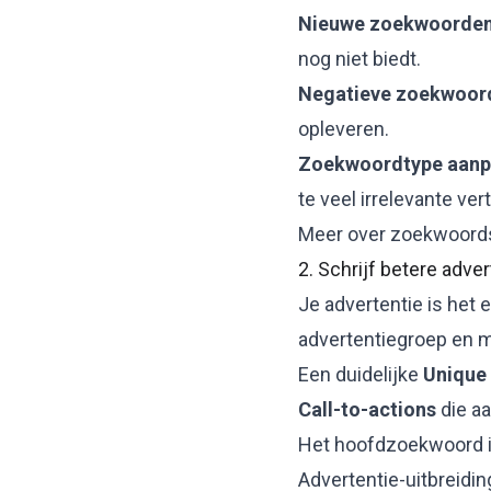
Nieuwe zoekwoorden
nog niet biedt.
Negatieve zoekwoor
opleveren.
Zoekwoordtype aanp
te veel irrelevante ve
Meer over zoekwoordst
2. Schrijf betere adve
Je advertentie is het e
advertentiegroep en m
Een duidelijke
Unique 
Call-to-actions
die aa
Het hoofdzoekwoord in
Advertentie-uitbreidin