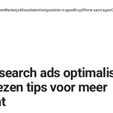
ten
Werkwijze
Resultaten
Veelgestelde vragen
Blog
Offerte aanvragen
C
search ads optimali
zen tips voor meer
t