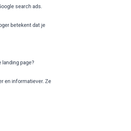
Google search ads
.
oger betekent dat je
je
landing page
?
er en informatiever. Ze