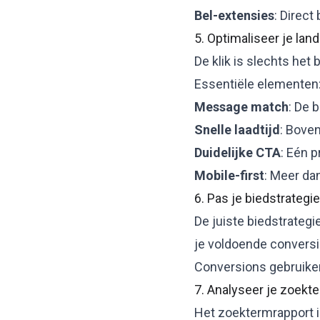
Bel-extensies
: Direct
5. Optimaliseer je lan
De klik is slechts het
Essentiële elementen
Message match
: De 
Snelle laadtijd
: Bove
Duidelijke CTA
: Eén 
Mobile-first
: Meer da
6. Pas je biedstrategi
De juiste
biedstrategi
je voldoende conversi
Conversions gebruiken
7. Analyseer je zoekt
Het zoektermrapport i