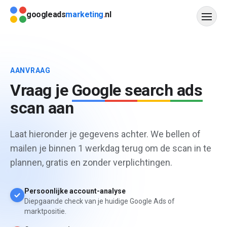
Direct naar content
googleads
marketing
.
nl
Diensten
AANVRAAG
Werkwijze
Vraag je
Google search ads
scan aan
Resultaten
Veelgestelde vragen
Laat hieronder je gegevens achter. We bellen of
mailen je binnen 1 werkdag terug om de scan in te
Blog
plannen, gratis en zonder verplichtingen.
Offerte aanvragen
Persoonlijke account-analyse
Diepgaande check van je huidige Google Ads of
Contact
marktpositie.