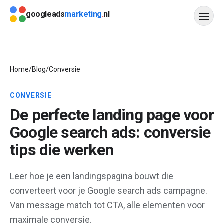
Direct naar content
googleads
marketing
.
nl
Diensten
Home
/
Blog
/
Conversie
Werkwijze
CONVERSIE
Resultaten
De perfecte landing page voor
Google search ads: conversie
Veelgestelde vragen
tips die werken
Blog
Leer hoe je een landingspagina bouwt die
Offerte aanvragen
converteert voor je Google search ads campagne.
Contact
Van message match tot CTA, alle elementen voor
maximale conversie.